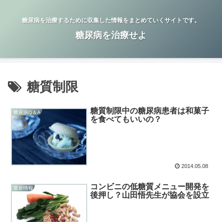
糖尿病を治療するために収集した情報をまとめていくサイトです。
糖尿病を治療せよ
糖質制限
糖質制限中の糖尿病患者は和菓子
糖尿病Q＆A
を食べてもいいの？
2014.05.08
コンビニの低糖質メニュー開発を
最新情報
後押し？山田悟先生が協会を設立