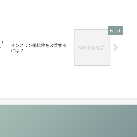
功！
インスリン抵抗性を改善する
ン
には？