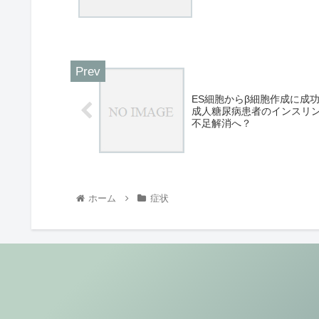
ES細胞からβ細胞作成に成
成人糖尿病患者のインスリ
不足解消へ？
ホーム
症状