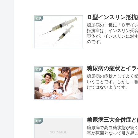
Ｂ型インスリン抵抗
症状
糖尿病の一種に「Ｂ型イ
抵抗症は、インスリン受
容体が、インスリンに対
のです。
糖尿病の症状とイラ
症状
糖尿病の症状としてよく
いうことです。しかし、
けではないようです。
糖尿病三大合併症と
症状
糖尿病で高血糖状態が続
害が原因となって引き起