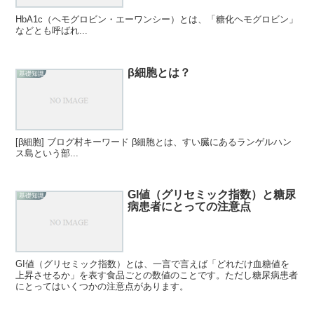
HbA1c（ヘモグロビン・エーワンシー）とは、「糖化ヘモグロビン」
などとも呼ばれ...
β細胞とは？
基礎知識
[β細胞] ブログ村キーワード β細胞とは、すい臓にあるランゲルハン
ス島という部...
GI値（グリセミック指数）と糖尿
基礎知識
病患者にとっての注意点
GI値（グリセミック指数）とは、一言で言えば「どれだけ血糖値を
上昇させるか」を表す食品ごとの数値のことです。ただし糖尿病患者
にとってはいくつかの注意点があります。