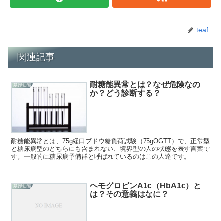
teaf
関連記事
耐糖能異常とは？なぜ危険なの
基礎知識
か？どう診断する？
耐糖能異常とは、75g経口ブドウ糖負荷試験（75gOGTT）で、正常型
と糖尿病型のどちらにも含まれない、境界型の人の状態を表す言葉で
す。一般的に糖尿病予備群と呼ばれているのはこの人達です。
ヘモグロビンA1c（HbA1c）と
基礎知識
は？その意義はなに？