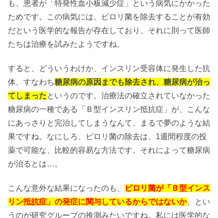
も、患者が「特発性血小板減少症」という病気にかかった
ためです。この病気には、ピロリ菌を除去することが有効
だという医学的な報告が存在しており、それに則って医師
たちは治療を試みたようですね。
すると、どういうわけか、インスリン受容体に発生した抗
体、すなわち
糖尿病の原因までも除去され、糖尿病が治っ
てしまった
というのです。治療法の確立されていなかった
糖尿病の一種である「Ｂ型インスリン抵抗症」が、こんな
にあっさりと完治してしまうなんて、まるで夢のような結
果ですね。なにしろ、ピロリ菌の除去は、1週間程度の投
薬で可能な、比較的容易な方法です。それによって糖尿病
が治るとは…。
こんな意外な結果になったのも、
ピロリ菌が「Ｂ型インス
リン抵抗症」の発症に関与しているからではないか
、とい
うのが研究グループの推測みたいですね。私には医学的な