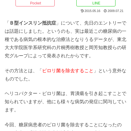
Pocket
LINE
2015.05.16
2009.07.21
「
Ｂ型インスリン抵抗症
」について、先日のエントリーで
は話題にしました。というのも、実は最近この糖尿病の一
種である病気の根本的な治療法となりうるデータが、東北
大大学院医学系研究科の片桐秀樹教授と岡芳知教授らの研
究グループによって発表されたからです。
その方法とは、「
ピロリ菌を除去すること
」という意外な
ものでした。
ヘリコバクター・ピロリ菌は、胃潰瘍を引き起こすことで
知られていますが、他にも様々な病気の発症に関与してい
ます。
今回、糖尿病患者のピロリ菌を除去することになったの