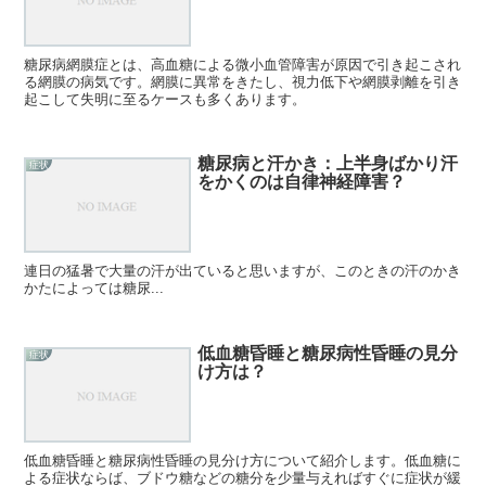
糖尿病網膜症とは、高血糖による微小血管障害が原因で引き起こされ
る網膜の病気です。網膜に異常をきたし、視力低下や網膜剥離を引き
起こして失明に至るケースも多くあります。
糖尿病と汗かき：上半身ばかり汗
症状
をかくのは自律神経障害？
連日の猛暑で大量の汗が出ていると思いますが、このときの汗のかき
かたによっては糖尿...
低血糖昏睡と糖尿病性昏睡の見分
症状
け方は？
低血糖昏睡と糖尿病性昏睡の見分け方について紹介します。低血糖に
よる症状ならば、ブドウ糖などの糖分を少量与えればすぐに症状が緩