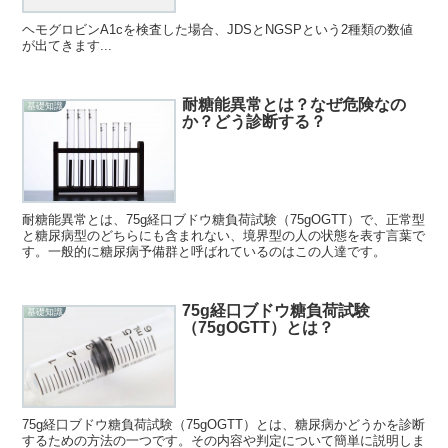
ヘモグロビンA1cを検査した場合、JDSとNGSPという2種類の数値
が出てきます...
耐糖能異常とは？なぜ危険なの
基礎知識
か？どう診断する？
耐糖能異常とは、75g経口ブドウ糖負荷試験（75gOGTT）で、正常型
と糖尿病型のどちらにも含まれない、境界型の人の状態を表す言葉で
す。一般的に糖尿病予備群と呼ばれているのはこの人達です。
75g経口ブドウ糖負荷試験
基礎知識
（75gOGTT）とは？
75g経口ブドウ糖負荷試験（75gOGTT）とは、糖尿病かどうかを診断
するための方法の一つです。その内容や判定について簡単に説明しま