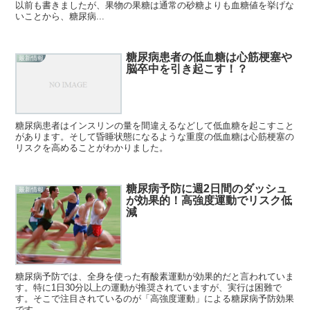
以前も書きましたが、果物の果糖は通常の砂糖よりも血糖値を挙げな
いことから、糖尿病...
糖尿病患者の低血糖は心筋梗塞や
最新情報
脳卒中を引き起こす！？
糖尿病患者はインスリンの量を間違えるなどして低血糖を起こすこと
があります。そして昏睡状態になるような重度の低血糖は心筋梗塞の
リスクを高めることがわかりました。
糖尿病予防に週2日間のダッシュ
最新情報
が効果的！高強度運動でリスク低
減
糖尿病予防では、全身を使った有酸素運動が効果的だと言われていま
す。特に1日30分以上の運動が推奨されていますが、実行は困難で
す。そこで注目されているのが「高強度運動」による糖尿病予防効果
です。