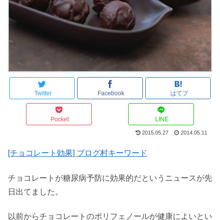
Twitter
Facebook
はてブ
Pocket
LINE
2015.05.27
2014.05.11
[チョコレート効果] ブログ村キーワード
チョコレートが糖尿病予防に効果的だというニュースが先
日出てました。
以前からチョコレートのポリフェノールが健康によいとい